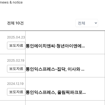
news & notice
전체 10
건
2025.04.23
보도자료
통인에이치앤씨·청년아이앤에스,
토탈 홈케어 서비스 업무협약 체
결
2025.02.19
보도자료
통인익스프레스-집닥, 이사와 인
테리어 연계 서비스 위한 업무협
약 체결
2024.12.19
보도자료
통인익스프레스, 올림픽파크포레
온 입주민 위한 무브제서비스 제
공