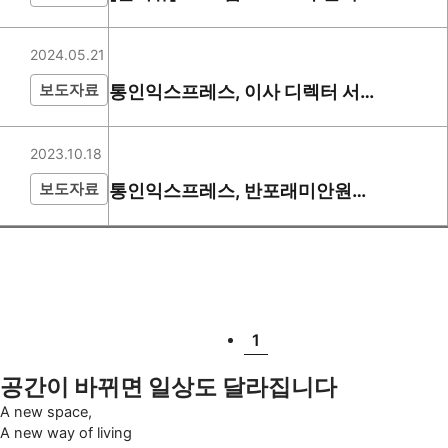
다 잡았다" 고국종 통인익스프레
스 대표
2024.05.21
보도자료
통인익스프레스, 이사 디렉터 서
비스 '무브제' 관련 교육 실시
2023.10.18
보도자료
통인익스프레스, 반포래미안원베
일리이사에서 디렉터서비스 무브
제 오픈
1
공간이 바뀌면 일상도 달라집니다
A new space,
A new way of living