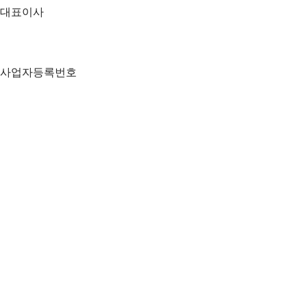
대표이사
고국종
사업자등록번호
805-88-01509
대표번호
1899-7125
상담시간
평일 10:00 ~ 18:00
주소
서울시 서초구 마방로 48 (주)무브제