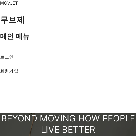
콘
MOVJET
텐
츠
무브제
로
건
너
메인 메뉴
뛰
Menu
기
로그인
회원가입
BEYOND MOVING
HOW PEOPLE
LIVE BETTER