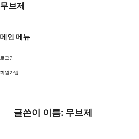
콘텐츠로
무브제
마지막
다음
건너뛰기
페이지
페이지
메인 메뉴
Menu
로그인
회원가입
글쓴이 이름: 무브제