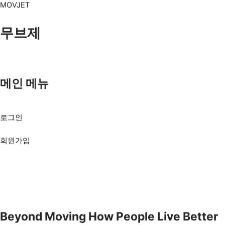
콘
MOVJET
텐
츠
무브제
로
건
너
뛰
기
메인 메뉴
Menu
로그인
회원가입
Beyond Moving
How People
Live Better